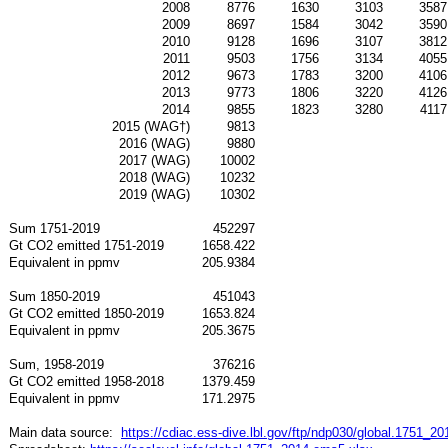
2008
8776
1630
3103
3587
2009
8697
1584
3042
3590
2010
9128
1696
3107
3812
2011
9503
1756
3134
4055
2012
9673
1783
3200
4106
2013
9773
1806
3220
4126
2014
9855
1823
3280
4117
2015 (WAG†)
9813
2016 (WAG)
9880
2017 (WAG)
10002
2018 (WAG)
10232
2019 (WAG)
10302
Sum 1751-2019
452297
Gt CO2 emitted 1751-2019
1658.422
Equivalent in ppmv
205.9384
Sum 1850-2019
451043
Gt CO2 emitted 1850-2019
1653.824
Equivalent in ppmv
205.3675
Sum, 1958-2019
376216
Gt CO2 emitted 1958-2018
1379.459
Equivalent in ppmv
171.2975
Main data source:
https://cdiac.ess-dive.lbl.gov/ftp/ndp030/global.1751_2