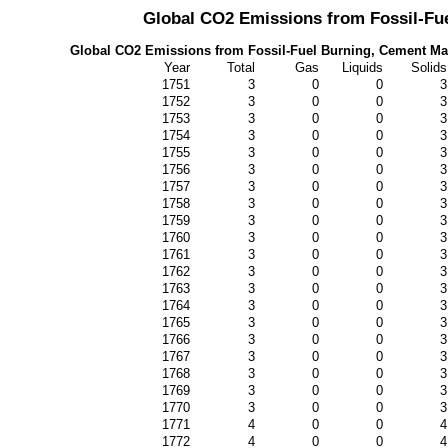
Global CO2 Emissions from Fossil-Fue
Global CO2 Emissions from Fossil-Fuel Burning, Cement Man
Year
Total
Gas
Liquids
Solids
1751
3
0
0
3
1752
3
0
0
3
1753
3
0
0
3
1754
3
0
0
3
1755
3
0
0
3
1756
3
0
0
3
1757
3
0
0
3
1758
3
0
0
3
1759
3
0
0
3
1760
3
0
0
3
1761
3
0
0
3
1762
3
0
0
3
1763
3
0
0
3
1764
3
0
0
3
1765
3
0
0
3
1766
3
0
0
3
1767
3
0
0
3
1768
3
0
0
3
1769
3
0
0
3
1770
3
0
0
3
1771
4
0
0
4
1772
4
0
0
4