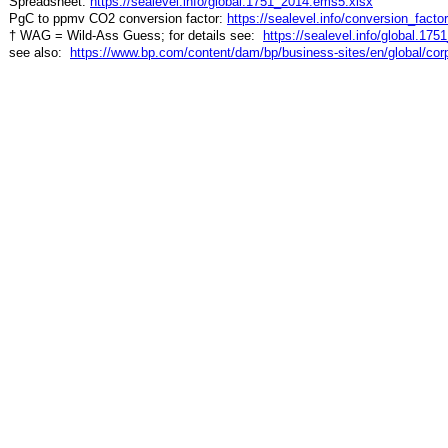
Spreadsheet:
https://sealevel.info/global.1751_2014.ems5.xlsx
PgC to ppmv CO2 conversion factor:
https://sealevel.info/conversion_fact
† WAG = Wild-Ass Guess; for details see:
https://sealevel.info/global.17
see also:
https://www.bp.com/content/dam/bp/business-sites/en/global/corp