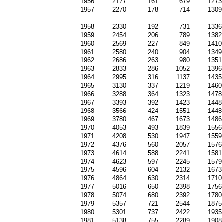
1956
2177
161
679
1273
1957
2270
178
714
1309
1958
2330
192
731
1336
1959
2454
206
789
1382
1960
2569
227
849
1410
1961
2580
240
904
1349
1962
2686
263
980
1351
1963
2833
286
1052
1396
1964
2995
316
1137
1435
1965
3130
337
1219
1460
1966
3288
364
1323
1478
1967
3393
392
1423
1448
1968
3566
424
1551
1448
1969
3780
467
1673
1486
1970
4053
493
1839
1556
1971
4208
530
1947
1559
1972
4376
560
2057
1576
1973
4614
588
2241
1581
1974
4623
597
2245
1579
1975
4596
604
2132
1673
1976
4864
630
2314
1710
1977
5016
650
2398
1756
1978
5074
680
2392
1780
1979
5357
721
2544
1875
1980
5301
737
2422
1935
1981
5138
755
2289
1908